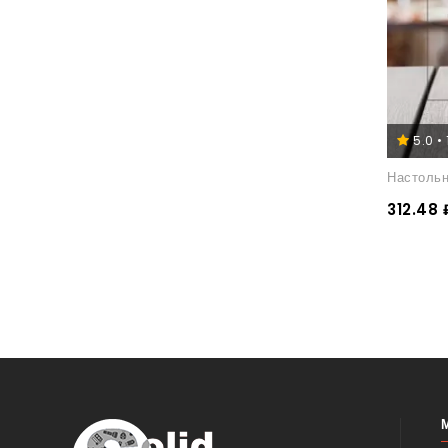
5.0 •
Настольн
312.48 