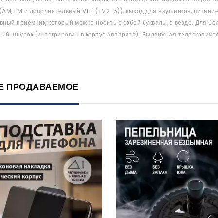
(AM, FM и дополнительный VHF (TV2-5)), выход для наушников, питание
вный приемник, который можно носить с собой буквально везде. Для б
ый шнурок (интегрирован в корпус аппарата). Выдвижная телескопичес
Е ПРОДАВАЕМОЕ