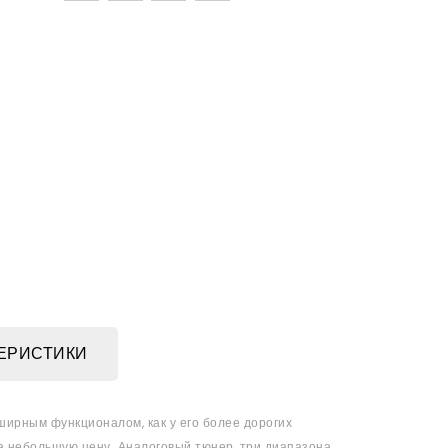
ЕРИСТИКИ
ирным функционалом, как у его более дорогих
за небольшую цену. Аналоговый тюнер, три диапазона