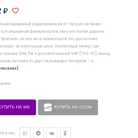
2
₽
ный карманный радиоприемник от Tecsun не может
ться обширным функционалом, как у его более дорогих
братьев», но все же в своем классе это достаточно
ппарат за небольшую цену. Аналоговый тюнер, три
а приема (AM, FM и дополнительный VHF (TV2-5)), выход
иков, питание от двух пальчиковых батареек – э...
описание]
оценок
КУПИТЬ НА WB
КУПИТЬ НА OZON
те о нас