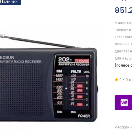
 Наличии
851.
Миниатюр
похваста
«старших 
мощный а
диапазон
для наушн
[полное 
0 • 0 
Расскажи