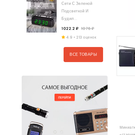
Сети С Зеленой
Подсветкой И
Будил...
1022.2 ₽
1076 ₽
4.9 • 213 оценок
ВСЕ ТОВАРЫ
Миниатю
«старши