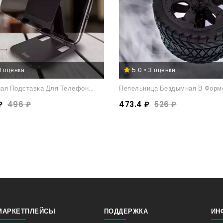
 1 оценка
5.0 • 3 оценки
ая Подставка Для Телефон...
Пепельница Бездымная В Форме 
₽
496 ₽
473.4 ₽
526 ₽
МАРКЕТПЛЕЙСЫ
ПОДДЕРЖКА
ИН