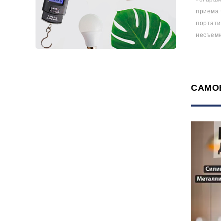
приема 
портати
несъемн
САМО