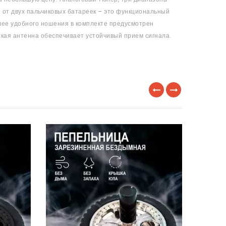
 от двух пальчиковых батареек – это функциональный
олее удобного ношения в комплекте предусмотрен
кая антенна обеспечивает устойчивый прием сигнала.