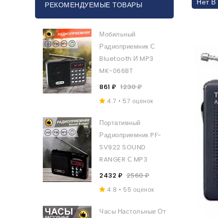
Нет В
РЕКОМЕНДУЕМЫЕ ТОВАРЫ
Мобильный
Радиоприемник С
Bluetooth И MP3
MK-066BT
861 ₽
1230 ₽
4.7 • 57 оценок
Портативный
Радиоприемник PF-
SV922 SOUND
RANGER С MP3
2432 ₽
2560 ₽
4.8 • 55 оценок
Часы Настольные От