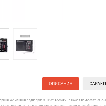
ОПИСАНИЕ
ХАРАКТ
рный карманный радиоприемник от Tecsun не может похвастаться обш
х братьев», но все же в своем классе это достаточно мощный аппарат 