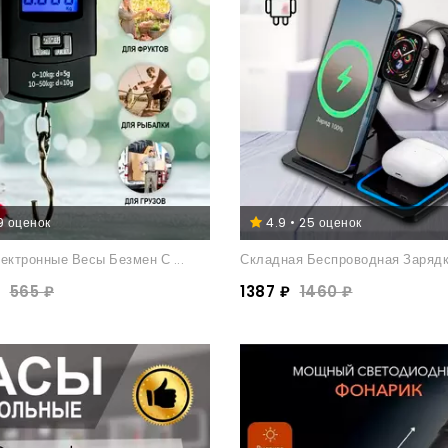
19 оценок
4.9 • 25 оценок
ектронные Весы Безмен С ...
Складная Беспроводная Зарядка
565 ₽
1387 ₽
1460 ₽