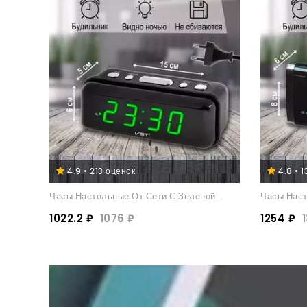
4.9 • 213 оценок
4.8 • 
Часы Настольные От Сети С Зеленой...
Часы Наст
1022.2 ₽
1076 ₽
1254 ₽