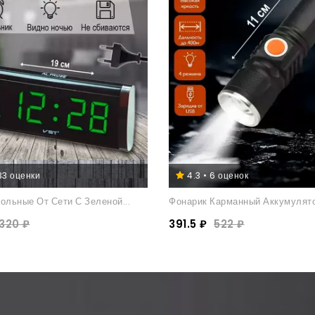
133 оценки
4.3 • 6 оценок
ольные От Сети С Зеленой...
Фонарик Карманный Аккумулятор
1320 ₽
391.5 ₽
522 ₽