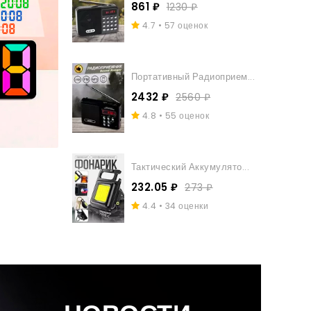
861 ₽
1230 ₽
4.7 • 57 оценок
Наручные Часы Casio MTP-V001L-
1BUDF 5361
Портативный Радиоприем...
4.0 • 10 оценок
2432 ₽
2560 ₽
1927.4 ₽
4190 ₽
-54%
4.8 • 55 оценок
Тактический Аккумулято...
232.05 ₽
273 ₽
4.4 • 34 оценки