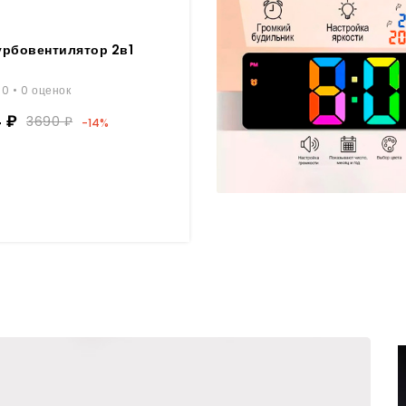
рбовентилятор 2в1
0 • 0 оценок
4 ₽
3690 ₽
-14%