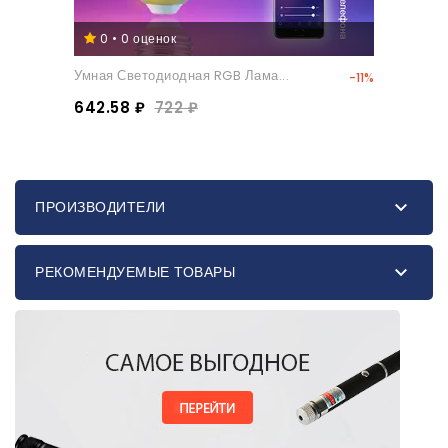
0 • 0 оценок
Умная Светодиодная RGB Лама...
-11%
642.58 ₽
722 ₽

ПРОИЗВОДИТЕЛИ

РЕКОМЕНДУЕМЫЕ ТОВАРЫ