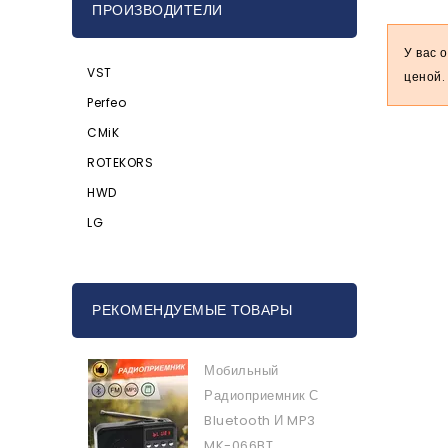
ПРОИЗВОДИТЕЛИ
У вас 
VST
ценой.
Perfeo
CMiK
ROTEKORS
HWD
LG
РЕКОМЕНДУЕМЫЕ ТОВАРЫ
Мобильный
Радиоприемник С
Bluetooth И MP3
MK-066BT