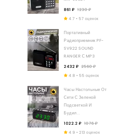
861 ₽
1230 ₽
4.7 • 57 оценок
Портативный
Радиоприемник PF-
SV922 SOUND
RANGER С MP3
2432 ₽
2560 ₽
4.8 • 55 оценок
Часы Настольные От
Сети С Зеленой
Подсветкой И
Будил...
1022.2 ₽
1076 ₽
4.9 • 213 оценок