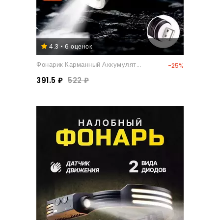
4.3 • 6 оценок
Фонарик Карманный Аккумулят...
-25%
391.5 ₽
522 ₽