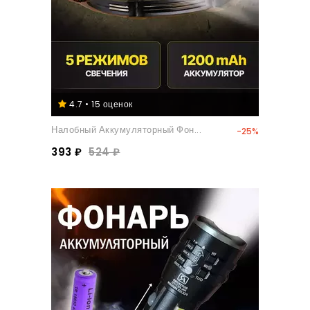
4.7 • 15 оценок
Налобный Аккумуляторный Фон...
-25%
393 ₽
524 ₽