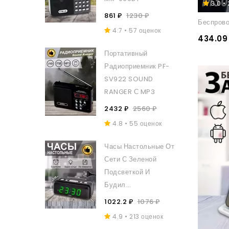
3.0 •
861 ₽
1230 ₽
Беспрово
4.7 • 57 оценок
434.09
Портативный
Радиоприемник PF-
SV922 SOUND
RANGER С MP3
2432 ₽
2560 ₽
4.8 • 55 оценок
Часы Настольные От
Сети С Зеленой
Подсветкой И
Будил...
1022.2 ₽
1076 ₽
4.9 • 213 оценок