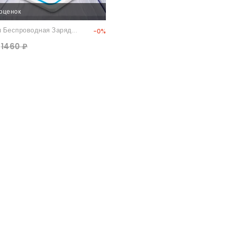
 оценок
 Беспроводная Заряд...
-0%
1460 ₽