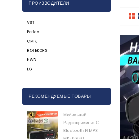
ПРОИЗВОДИТЕЛИ
VST
Perfeo
CMiK
ROTEKORS
HWD
LG
РЕКОМЕНДУЕМЫЕ ТОВАРЫ
Мобильный
Радиоприемник С
Bluetooth И MP3
MK-066BT