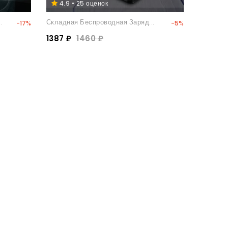
4.9 • 25 оценок
.
Складная Беспроводная Заряд...
-17%
-5%
1387 ₽
1460 ₽