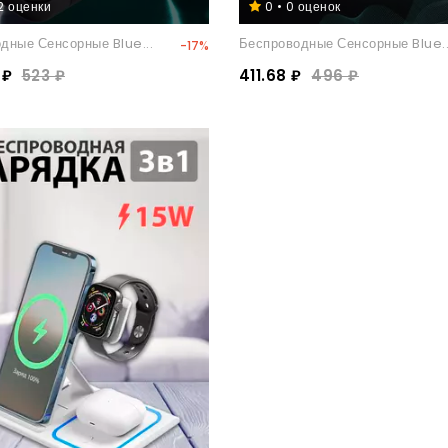
 2 оценки
0 • 0 оценок
дные Сенсорные Blue...
Беспроводные Сенсорные Blue..
-17%
 ₽
523 ₽
411.68 ₽
496 ₽